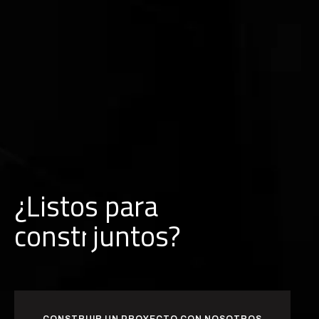
¿Listos para
juntos?
c
r
e
a
r
CONSTRUIR UN PROYECTO CON NOSOTROS