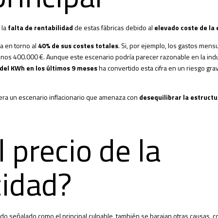
 la
falta de rentabilidad
de estas fábricas debido al
elevado coste de la
ta en torno al
40% de sus costes totales
. Si, por ejemplo, los gastos mens
unos 400.000 €. Aunque este escenario podría parecer razonable en la indu
 del KWh en los últimos 9 meses
ha convertido esta cifra en un riesgo grav
ra un escenario inflacionario que amenaza con
desequilibrar la estruct
l precio de la
cidad?
do señalado como el principal culpable, también se barajan otras causas, 