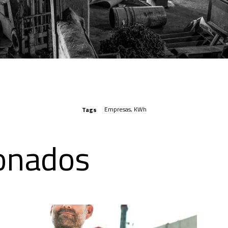
Empresas
,
KWh
Tags
ionados