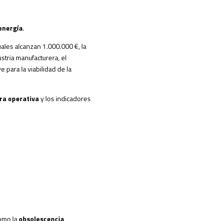
 energía
.
uales alcanzan 1.000.000 €, la
stria manufacturera, el
e para la viabilidad de la
ura operativa
y los indicadores
como la
obsolescencia