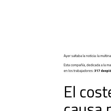
Ayer saltaba la noticia: la multi
Esta compañía, dedicada a la ma
en los trabajadores:
317 despid
El cost
causa p