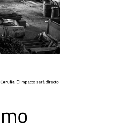
 Coruña
. El impacto será directo
como